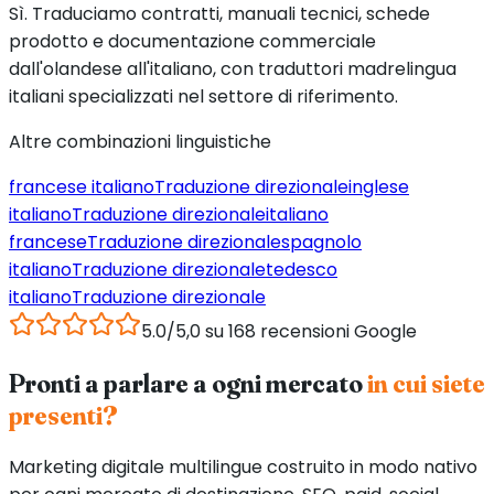
Sì. Traduciamo contratti, manuali tecnici, schede
prodotto e documentazione commerciale
dall'olandese all'italiano, con traduttori madrelingua
italiani specializzati nel settore di riferimento.
Altre combinazioni linguistiche
francese
italiano
Traduzione direzionale
inglese
italiano
Traduzione direzionale
italiano
francese
Traduzione direzionale
spagnolo
italiano
Traduzione direzionale
tedesco
italiano
Traduzione direzionale
5.0/5,0 su 168 recensioni Google
Pronti a parlare a ogni mercato
in cui siete
presenti?
Marketing digitale multilingue costruito in modo nativo