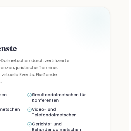
enste
olmetschen durch zertifizierte
enzen, juristische Termine,
irtuelle Events. Fließende
.
hen
Simultandolmetschen für
Konferenzen
metschen
Video- und
Telefondolmetschen
Gerichts- und
Behördendolmetschen