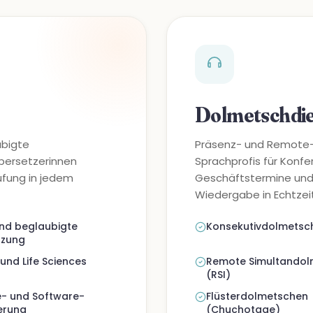
Dolmetschdi
ubigte
Präsenz- und Remote-D
bersetzerinnen
Sprachprofis für Konfer
üfung in jedem
Geschäftstermine und v
Wiedergabe in Echtzeit
nd beglaubigte
Konsekutivdolmetsc
tzung
 und Life Sciences
Remote Simultandol
(RSI)
- und Software-
Flüsterdolmetschen
ierung
(Chuchotage)