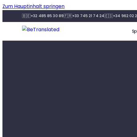
Zum Hauptinhalt springen
🇧🇪
🇫🇷
🇪🇸
+32 485 85 30 89
+33 745 21 74 24
+34 962 02 2
Sp