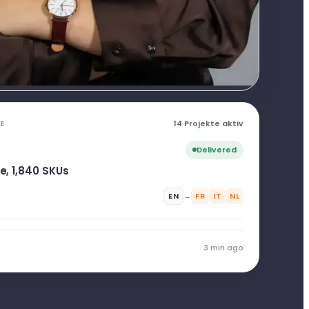
E
14 Projekte aktiv
Delivered
e, 1,840 SKUs
EN
→
FR
IT
NL
3 min ago