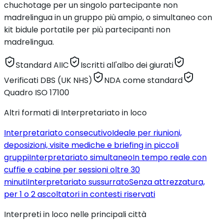
chuchotage per un singolo partecipante non
madrelingua in un gruppo più ampio, o simultaneo con
kit bidule portatile per più partecipanti non
madrelingua.
Standard AIIC
Iscritti all'albo dei giurati
Verificati DBS (UK NHS)
NDA come standard
Quadro ISO 17100
Altri formati di Interpretariato in loco
Interpretariato consecutivo
Ideale per riunioni,
deposizioni, visite mediche e briefing in piccoli
gruppi
Interpretariato simultaneo
In tempo reale con
cuffie e cabine per sessioni oltre 30
minuti
Interpretariato sussurrato
Senza attrezzatura,
per 1 o 2 ascoltatori in contesti riservati
Interpreti in loco nelle principali città