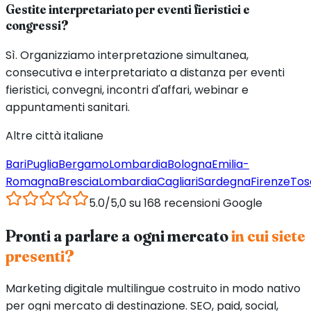
Gestite interpretariato per eventi fieristici e
congressi?
Sì. Organizziamo interpretazione simultanea,
consecutiva e interpretariato a distanza per eventi
fieristici, convegni, incontri d'affari, webinar e
appuntamenti sanitari.
Altre città italiane
Bari
Puglia
Bergamo
Lombardia
Bologna
Emilia-
Romagna
Brescia
Lombardia
Cagliari
Sardegna
Firenze
Tos
5.0/5,0 su 168 recensioni Google
Pronti a parlare a ogni mercato
in cui siete
presenti?
Marketing digitale multilingue costruito in modo nativo
per ogni mercato di destinazione. SEO, paid, social,