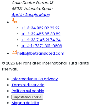
Calle Doctor Ferran, 13
46021
Valencia
,
Spain
Apri in Google Maps
🇪🇸
+34 962 02 22 22
🇧🇪
+32 485 85 30 89
🇫🇷
+33 7 45 21 74 24
🇺🇸
+1 (737) 301-0606
hello@betranslated.com
©
2026
BeTranslated International
.
Tutti i diritti
riservati.
Informativa sulla privacy
Termini di servizio
Politica sui cookie
Impostazioni cookie
Mappa del sito