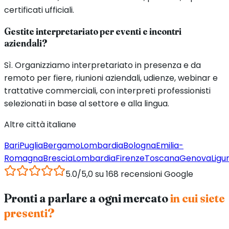
certificati ufficiali.
Gestite interpretariato per eventi e incontri
aziendali?
Sì. Organizziamo interpretariato in presenza e da
remoto per fiere, riunioni aziendali, udienze, webinar e
trattative commerciali, con interpreti professionisti
selezionati in base al settore e alla lingua.
Altre città italiane
Bari
Puglia
Bergamo
Lombardia
Bologna
Emilia-
Romagna
Brescia
Lombardia
Firenze
Toscana
Genova
Ligur
5.0/5,0 su 168 recensioni Google
Pronti a parlare a ogni mercato
in cui siete
presenti?