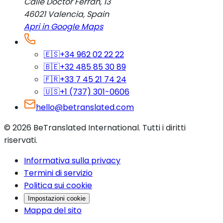
Calle Doctor Ferran, 13
46021
Valencia
,
Spain
Apri in Google Maps
🇪🇸
+34 962 02 22 22
🇧🇪
+32 485 85 30 89
🇫🇷
+33 7 45 21 74 24
🇺🇸
+1 (737) 301-0606
hello@betranslated.com
©
2026
BeTranslated International
.
Tutti i diritti
riservati.
Informativa sulla privacy
Termini di servizio
Politica sui cookie
Impostazioni cookie
Mappa del sito