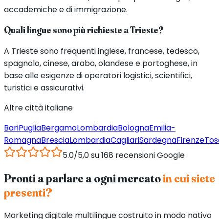
accademiche e di immigrazione.
Quali lingue sono più richieste a Trieste?
A Trieste sono frequenti inglese, francese, tedesco,
spagnolo, cinese, arabo, olandese e portoghese, in
base alle esigenze di operatori logistici, scientifici,
turistici e assicurativi.
Altre città italiane
Bari
Puglia
Bergamo
Lombardia
Bologna
Emilia-
Romagna
Brescia
Lombardia
Cagliari
Sardegna
Firenze
Tos
5.0/5,0 su 168 recensioni Google
Pronti a parlare a ogni mercato
in cui siete
presenti?
Marketing digitale multilingue costruito in modo nativo