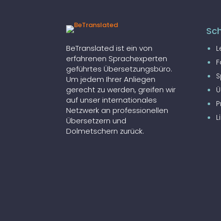
Sch
BeTranslated ist ein von
L
erfahrenen Sprachexperten
F
geführtes Übersetzungsbüro.
S
Um jedem Ihrer Anliegen
gerecht zu werden, greifen wir
Ü
auf unser internationales
P
Netzwerk an professionellen
L
Übersetzern und
Dolmetschern zurück.