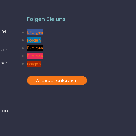
Folgen Sie uns
line-
Folgen
Folgen
Folgen
 von
Folgen
her:
Folgen
Angebot anfordern
tion