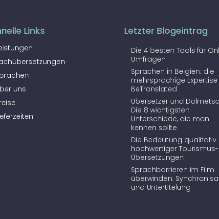
nelle Links
Letzter Blogeintrag
eistungen
Die 4 besten Tools für On
Umfragen
achübersetzungen
Sprachen in Belgien: die
prachen
mehrsprachige Expertise
ber uns
BeTranslated
Übersetzer und Dolmetsc
reise
Die 8 wichtigsten
ieferzeiten
Unterschiede, die man
kennen sollte
Die Bedeutung qualitativ
hochwertiger Tourismus-
Übersetzungen
Sprachbarrieren im Film
überwinden: Synchronisa
und Untertitelung